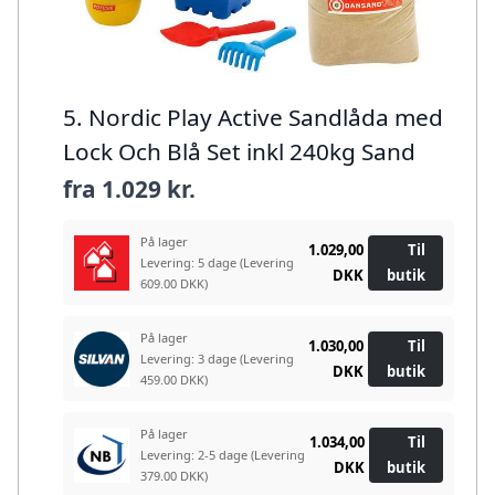
5. Nordic Play Active Sandlåda med
Lock Och Blå Set inkl 240kg Sand
fra
1.029 kr.
På lager
1.029,00
Til
Levering: 5 dage
(Levering
DKK
butik
609.00 DKK)
På lager
1.030,00
Til
Levering: 3 dage
(Levering
DKK
butik
459.00 DKK)
På lager
1.034,00
Til
Levering: 2-5 dage
(Levering
DKK
butik
379.00 DKK)