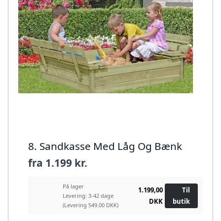
8. Sandkasse Med Låg Og Bænk
fra
1.199 kr.
På lager
1.199,00
Til
Levering: 3-42 dage
DKK
butik
(Levering 549.00 DKK)