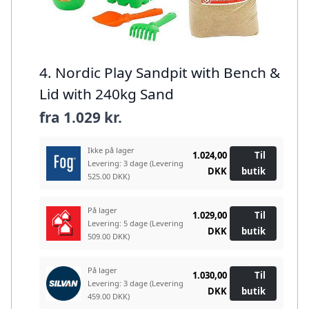
4. Nordic Play Sandpit with Bench &
Lid with 240kg Sand
fra
1.029 kr.
Ikke på lager
1.024,00
Til
Levering: 3 dage
(Levering
DKK
butik
525.00 DKK)
På lager
1.029,00
Til
Levering: 5 dage
(Levering
DKK
butik
509.00 DKK)
På lager
1.030,00
Til
Levering: 3 dage
(Levering
DKK
butik
459.00 DKK)