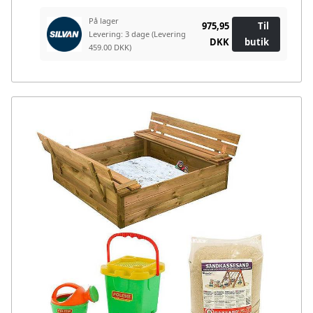
På lager
975,95
Til
Levering: 3 dage
(Levering
DKK
butik
459.00 DKK)