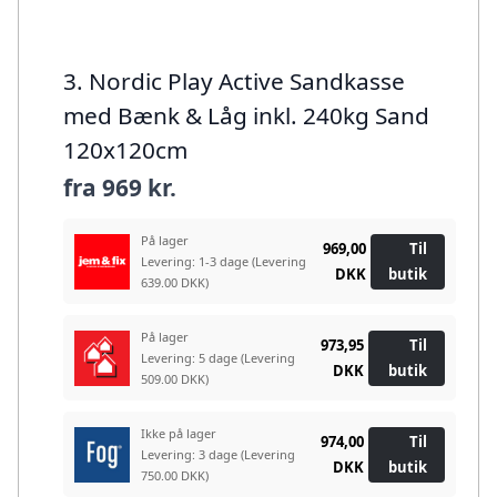
3. Nordic Play Active Sandkasse
med Bænk & Låg inkl. 240kg Sand
120x120cm
fra
969 kr.
På lager
969,00
Til
Levering: 1-3 dage
(Levering
DKK
butik
639.00 DKK)
På lager
973,95
Til
Levering: 5 dage
(Levering
DKK
butik
509.00 DKK)
Ikke på lager
974,00
Til
Levering: 3 dage
(Levering
DKK
butik
750.00 DKK)