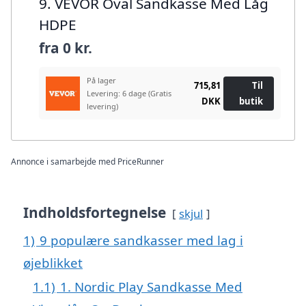
9. VEVOR Oval Sandkasse Med Låg
HDPE
fra
0 kr.
På lager
715,81
Til
Levering: 6 dage
(Gratis
DKK
butik
levering)
Annonce i samarbejde med PriceRunner
Indholdsfortegnelse
skjul
1)
9 populære sandkasser med lag i
øjeblikket
1.1)
1. Nordic Play Sandkasse Med