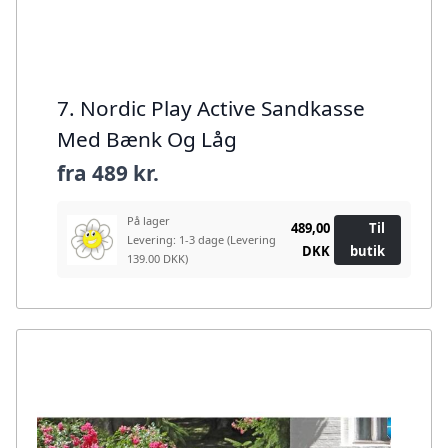
7. Nordic Play Active Sandkasse
Med Bænk Og Låg
fra
489 kr.
På lager
489,00
Til
Levering: 1-3 dage
(Levering
DKK
butik
139.00 DKK)