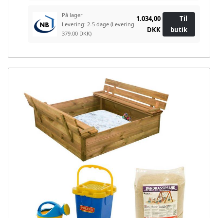
På lager
1.034,00
Til
Levering: 2-5 dage
(Levering
DKK
butik
379.00 DKK)