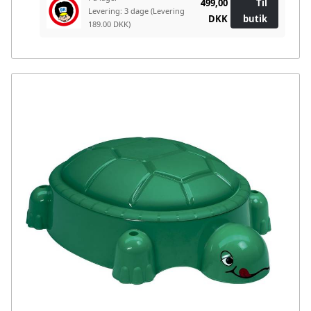
499,00
Til
Levering: 3 dage
(Levering
DKK
butik
189.00 DKK)