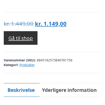
Den
Den
kr.
1.449,00
kr.
1.149,00
oprindelige
aktuelle
pris
pris
Gå til shop
var:
er:
kr. 1.449,00.
kr. 1.149,00.
Varenummer (SKU):
8845182573840781756
Kategori:
Produkter
Beskrivelse
Yderligere information